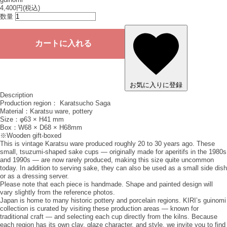
4,400円(税込)
数量
お気に入りに登録
Description
Production region： Karatsucho Saga
Material：Karatsu ware, pottery
Size：φ63 × H41 mm
Box：W68 × D68 × H68mm
※Wooden gift‐boxed
This is vintage Karatsu ware produced roughly 20 to 30 years ago. These
small, tsuzumi-shaped sake cups — originally made for aperitifs in the 1980s
and 1990s — are now rarely produced, making this size quite uncommon
today. In addition to serving sake, they can also be used as a small side dish
or as a dressing server.
Please note that each piece is handmade. Shape and painted design will
vary slightly from the reference photos.
Japan is home to many historic pottery and porcelain regions. KIRI’s guinomi
collection is curated by visiting these production areas — known for
traditional craft — and selecting each cup directly from the kilns. Because
each region has its own clay, glaze character, and style, we invite you to find