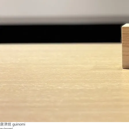
唐津焼 guinomi
guinomi