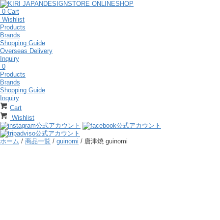
0
Cart
Wishlist
Products
Brands
Shopping Guide
Overseas Delivery
Inquiry
0
Products
Brands
Shopping Guide
Inquiry
Cart
Wishlist
ホーム
/
商品一覧
/
guinomi
/ 唐津焼 guinomi