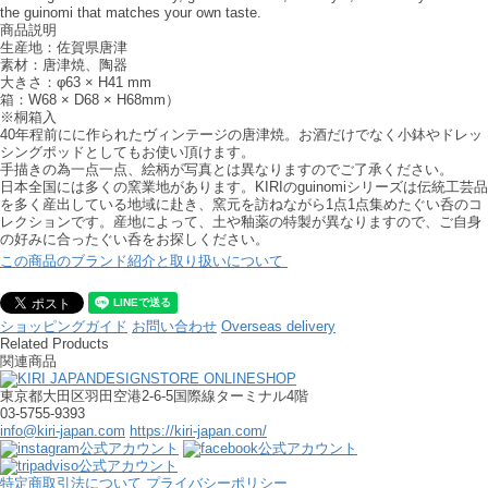
the guinomi that matches your own taste.
商品説明
生産地：佐賀県唐津
素材：唐津焼、陶器
大きさ：φ63 × H41 mm
箱：W68 × D68 × H68mm）
※桐箱入
40年程前にに作られたヴィンテージの唐津焼。お酒だけでなく小鉢やドレッ
シングポッドとしてもお使い頂けます。
手描きの為一点一点、絵柄が写真とは異なりますのでご了承ください。
日本全国には多くの窯業地があります。KIRIのguinomiシリーズは伝統工芸品
を多く産出している地域に赴き、窯元を訪ねながら1点1点集めたぐい呑のコ
レクションです。産地によって、土や釉薬の特製が異なりますので、ご自身
の好みに合ったぐい呑をお探しください。
この商品のブランド紹介と取り扱いについて
ショッピングガイド
お問い合わせ
Overseas delivery
Related Products
関連商品
東京都大田区羽田空港2-6-5国際線ターミナル4階
03-5755-9393
info@kiri-japan.com
https://kiri-japan.com/
特定商取引法について
プライバシーポリシー